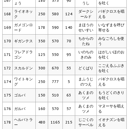
167
180
575
90
ょう
うし
を吐く
ライオネッ
ダークシ
バギクロスを唱
168
250
580
124
ク
ールド
える
ガメゴンロ
まほうの
いなずまを呼び
169
178
590
140
ード
せいすい
寄せる
ちからの
みなごろしを使
170
ギガンテス
350
570
70
たね
う
フレアドラ
いのちの
はがしいほのお
171
125
550
95
ゴン
きのみ
を吐く
こごえるふぶき
172
スカルドン
300
670
53
どくばり
を吐く
ワイトキン
まふうじ
バギクロスを唱
174
250
777
5
グ
のつえ
える
あくまの
もうどくのきり
175
ゴルバ
150
510
63
ツメ
を吐く
あくまの
マヌーサを唱え
176
ガルバ
160
570
57
ツメ
る
ヘルバトラ
じごくの
イオナズンを唱
178
480
1165
215
ー
サーベル
える