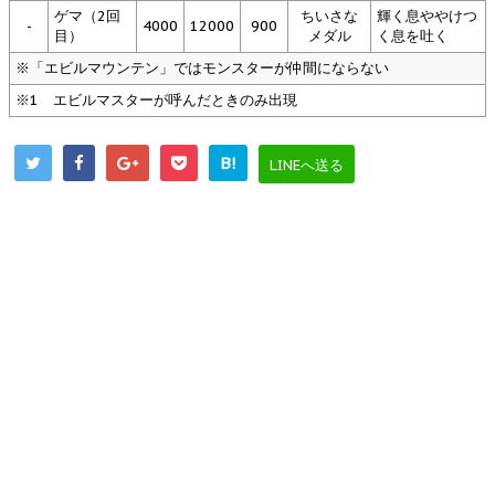
ゲマ（2回
ちいさな
輝く息ややけつ
-
4000
12000
900
目）
メダル
く息を吐く
※「エビルマウンテン」ではモンスターが仲間にならない
※1 エビルマスターが呼んだときのみ出現
B!
LINEへ送る