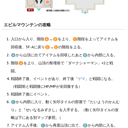
エビルマウンテンの攻略
入口から入り、階段
→
を上り、
階段を上ってアイテムを
A
B
C
回収後、3F-Aに戻り
→
の階段を上る。
D
E
から山頂に出てアイテムを回収したあと
から内部に入る。
A
B
階段
を上り、山頂の祭壇前で「ダークシャーマン」×2と戦
G
闘。
戦闘終了後、イベントがあり、終了後「
ゲマ
」と戦闘になる。
（戦闘前と戦闘後にHP/MPが全回復する）
戦闘終了後にイベント。
から内部に入り、動く矢印タイルの部屋で『たいようのかんむ
C
り』と『せいなるみずさし』を入手する。（動く矢印タイルの攻
略は下にある別マップ参照。）
アイテム入手後、
から再度山頂に出て、
から内部に入る。
C
D