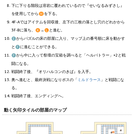
下に下りる階段は溶岩に覆われているので『せいなるみずさし』
を使用してから
を下る。
H
4F-Aではアイテムを回収後、左下の三枚の落とし穴のどれかから
3F-Bに落ち、
→
と進む。
K
L
からパズルの床の部屋に入り、マップ上の番号順に床を動かす
E
と
に進むことができる。
F
から中に入って祭壇の宝箱を調べると「ヘルバトラー」×2と戦
F
闘になる。
戦闘終了後、『オリハルコンのきば』を入手。
奥へ進むと、最終決戦になりボスの「
ミルドラース
」と戦闘にな
る。
戦闘終了後、エンディングへ。
動く矢印タイルの部屋のマップ