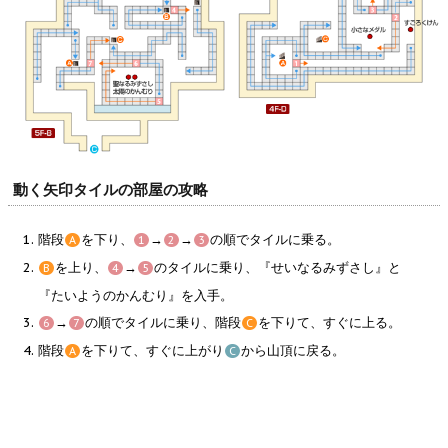
動く矢印タイルの部屋の攻略
階段
を下り、
→
→
の順でタイルに乗る。
A
1
2
3
を上り、
→
のタイルに乗り、『せいなるみずさし』と
B
4
5
『たいようのかんむり』を入手。
→
の順でタイルに乗り、階段
を下りて、すぐに上る。
6
7
C
階段
を下りて、すぐに上がり
から山頂に戻る。
A
C