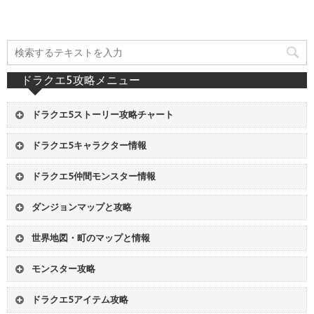
ドラクエ5攻略メニュー
ドラクエ5ストーリー攻略チャート
01
ストレンジャー号 - レヌール城
ドラクエ5キャラクター情報
02
妖精の村 - 古代の遺跡
1
主人公
2
ビアンカ
03
青年時代前半開始 - ヘンリー離脱
ドラクエ5仲間モンスター情報
3
フローラ
4
デボラ
04
ビスタの港 - ルラフェン南の洞窟
仲間
仲間モンスターリスト
5
男の子
6
女の子
05
サラボナの町 - 結婚式
ダンジョンマップと攻略
仲間
装備品グループ
7
ヘンリー
8
サンチョ
06
船入手 - テルパドール
サンタローズの洞窟
レヌール城
仲間
仲間にできる場所一覧
9
ピピン
07
ネッドの宿屋 - デーモンズタワー
世界地図・町のマップと情報
ドワーフの洞窟
氷の館
仲間
おすすめ仲間モンスター
08
青年時代後半開始 - 天空への塔
世界地図
妖精の世界マップ
古代の遺跡
ラインハットの洞窟
モンスター攻略
09
地下遺跡の洞窟 - 天空城
暗黒世界マップ
ストレンジャー号
神の塔
魔物のすみか
モンス
モンスター図鑑
10
サラボナの町 - ボブルの塔
サンタローズの村
アルカパの町
ルラフェン南の洞窟
死の火山
ドラクエ5アイテム攻略
モンス
モンスター分布図（マップ付き）
11
大神殿 - エビルマウンテン
妖精の村
ラインハット城
滝の洞窟
チゾットの山道