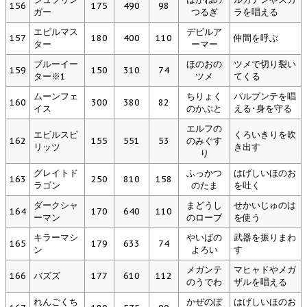
156
175
490
98
ガー
つるぎ
ラを唱える
エビルマス
デビルア
157
180
400
110
仲間を呼ぶ
ター
ーマー
ブルーイー
ほのおの
ツメで切り裂い
159
150
310
74
ター※1
ツメ
てくる
ムーンフェ
ちりょく
パルプンテを唱
160
300
380
82
イス
のかぶと
える･身を守る
エルフの
エビルスピ
くろいきりを吹
162
155
551
53
のみぐす
リッツ
き出す
り
グレイトド
ふっかつ
はげしいほのお
163
250
810
158
ラゴン
のたま
を吐く
ダークシャ
まどうし
せかいじゅのは
164
170
640
110
ーマン
のローブ
を使う
キラーマシ
やいばの
武器を振りまわ
165
179
633
74
ン
よろい
す
メガンテ
マヒャドやメガ
166
バズズ
177
610
112
のうでわ
ザルを唱える
れんごくち
かぜのぼ
はげしいほのお