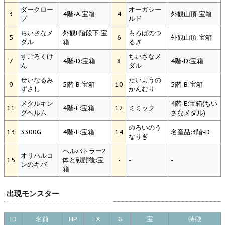
ダークロー
オーガシー
3
4階-A:宝箱
4
外観山頂:宝箱
ブ
ルド
ちいさなメ
外観F階段下:宝
もろばのつ
5
6
外観山頂:宝箱
ダル
箱
るぎ
すごろくけ
ちいさなメ
7
4階-D:宝箱
8
4階-D:宝箱
ん
ダル
せいなるみ
たいようの
9
5階-B:宝箱
10
5階-B:宝箱
ずさし
かんむり
メタルキン
4階-E:宝箱(ちい
11
4階-E:宝箱
12
ミミック
グヘルム
さなメダル)
のろいのう
13
3300G
4階-E:宝箱
14
名産品:3階-D
なりぎ
ヘルバトラー2
オリハルコ
15
体と戦闘後:宝
-
-
-
ンのキバ
箱
出現モンスター
ID
名前
HP
EX
G
宝
特徴