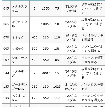
攻撃が効きにく
メタルスラ
すばやさ
043
5
1350
75
い･すぐに逃げ
イム
のたね
る
攻撃が効きにく
はぐれメタ
ちいさな
065
6
10050
10
い･すぐに逃げ
ル
メダル
る
ちいさな
メラミやザラキ
078
ミミック
400
210
110
メダル
を唱える
ちいさな
メダパニやベホ
093
ツボック
500
250
158
メダル
イミを唱える
ジェリーマ
ちいさな
モシャスで相手
107
320
550
85
ン
メダル
に変身する
攻撃が効きにく
メタルキン
ちいさな
144
7
30010
15
い･すぐに逃げ
グ
メダル
る
ゴールデン
まじんの
バギクロスを唱
153
280
130
1023
ゴーレム
かなづち
える
あくましん
ちいさな
マホカンタやザ
155
179
550
117
かん
メダル
オリクを唱える
シュプリン
はがねの
ルカナンやスカ