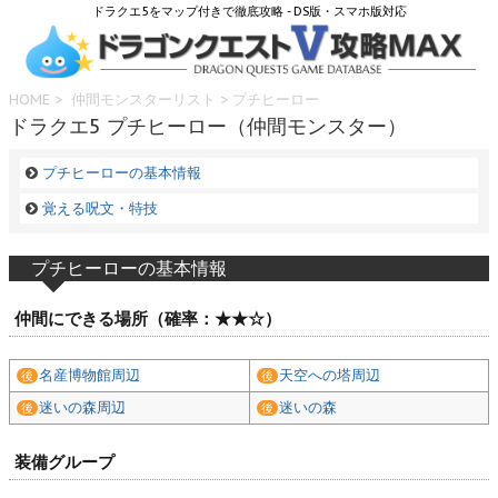
ドラクエ5をマップ付きで徹底攻略 - DS版・スマホ版対応
HOME
>
仲間モンスターリスト
> プチヒーロー
ドラクエ5 プチヒーロー（仲間モンスター）
プチヒーローの基本情報
覚える呪文・特技
プチヒーローの基本情報
仲間にできる場所（確率：★★☆）
名産博物館周辺
天空への塔周辺
後
後
迷いの森周辺
迷いの森
後
後
装備グループ