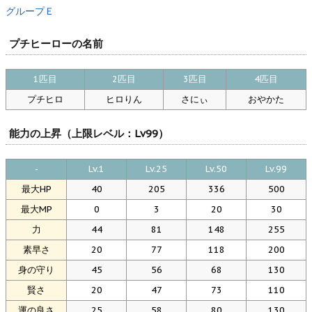
グループＥ
プチヒーローの名前
1匹目
2匹目
3匹目
4匹目
プチヒロ
ヒロりん
さにぃ
おやかた
能力の上昇（上限レベル：Lv99）
-
Lv.1
Lv.25
Lv.50
Lv.99
最大HP
40
205
336
500
最大MP
0
3
20
30
力
44
81
148
255
素早さ
20
77
118
200
身の守り
45
56
68
130
賢さ
20
47
73
110
運の良さ
25
58
80
130