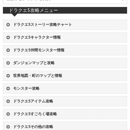
ドラクエ5攻略メニュー
ドラクエ5ストーリー攻略チャート
01
ストレンジャー号 - レヌール城
ドラクエ5キャラクター情報
02
妖精の村 - 古代の遺跡
1
主人公
2
ビアンカ
03
青年時代前半開始 - ヘンリー離脱
ドラクエ5仲間モンスター情報
3
フローラ
4
デボラ
04
ビスタの港 - ルラフェン南の洞窟
仲間
仲間モンスターリスト
5
男の子
6
女の子
05
サラボナの町 - 結婚式
ダンジョンマップと攻略
仲間
装備品グループ
7
ヘンリー
8
サンチョ
06
船入手 - テルパドール
サンタローズの洞窟
レヌール城
仲間
仲間にできる場所一覧
9
ピピン
07
ネッドの宿屋 - デーモンズタワー
世界地図・町のマップと情報
ドワーフの洞窟
氷の館
仲間
おすすめ仲間モンスター
08
青年時代後半開始 - 天空への塔
世界地図
妖精の世界マップ
古代の遺跡
ラインハットの洞窟
モンスター攻略
09
地下遺跡の洞窟 - 天空城
暗黒世界マップ
ストレンジャー号
神の塔
魔物のすみか
モンス
モンスター図鑑
10
サラボナの町 - ボブルの塔
サンタローズの村
アルカパの町
ルラフェン南の洞窟
死の火山
ドラクエ5アイテム攻略
モンス
モンスター分布図（マップ付き）
11
大神殿 - エビルマウンテン
妖精の村
ラインハット城
滝の洞窟
チゾットの山道
武
武器リスト
武
武器入手方法
ボス1
ボス攻略 - 少年時代
12
クリア後の世界
海辺の修道院
オラクルベリー
グランバニア山の洞窟
試練の洞窟
ドラクエ5すごろく場攻略
防
防具リスト
防
防具入手方法
ボス2
ボス攻略 - 青年時代前半
港町ポートセルミ
カボチ村
デモンズタワー
海の神殿
パネル
すごろくのパネルリスト
装
装飾品リスト
装
装飾品入手方法
ボス3
ボス攻略 - 青年時代後半
ルラフェン
サラボナの町
ドラクエ5その他の攻略
天空への塔
地下遺跡の洞窟
1
オラクルベリーのすごろく場
道
道具リスト
道
道具入手方法