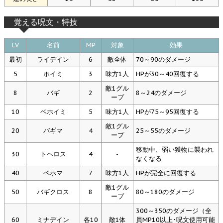
覚える呪文・特技
LV
名前
MP
対象
効果
最初
ライデイン
6
敵全体
70～90のダメージ
5
ホイミ
3
味方1人
HPが30～40回復する
敵1グル
8
バギ
2
8～24のダメージ
ープ
10
ベホイミ
5
味方1人
HPが75～95回復する
敵1グル
20
バギマ
4
25～55のダメージ
ープ
移動中、弱い獲物に襲われ
30
トヘロス
4
-
なくなる
40
ベホマ
7
味方1人
HPが完全に回復する
敵1グル
50
バギクロス
8
80～180のダメージ
ープ
300～350のダメージ（全
60
ミナデイン
各10
敵1体
員MP10以上･呪文使用可能