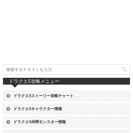
ドラクエ5攻略メニュー
ドラクエ5ストーリー攻略チャート
01
ストレンジャー号 - レヌール城
ドラクエ5キャラクター情報
02
妖精の村 - 古代の遺跡
1
主人公
2
ビアンカ
03
青年時代前半開始 - ヘンリー離脱
ドラクエ5仲間モンスター情報
3
フローラ
4
デボラ
04
ビスタの港 - ルラフェン南の洞窟
仲間
仲間モンスターリスト
5
男の子
6
女の子
05
サラボナの町 - 結婚式