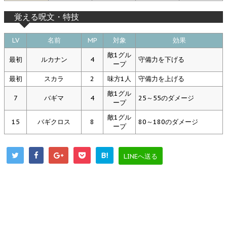
覚える呪文・特技
LV
名前
MP
対象
効果
敵1グル
最初
ルカナン
4
守備力を下げる
ープ
最初
スカラ
2
味方1人
守備力を上げる
敵1グル
7
バギマ
4
25～55のダメージ
ープ
敵1グル
15
バギクロス
8
80～180のダメージ
ープ
B!
LINEへ送る