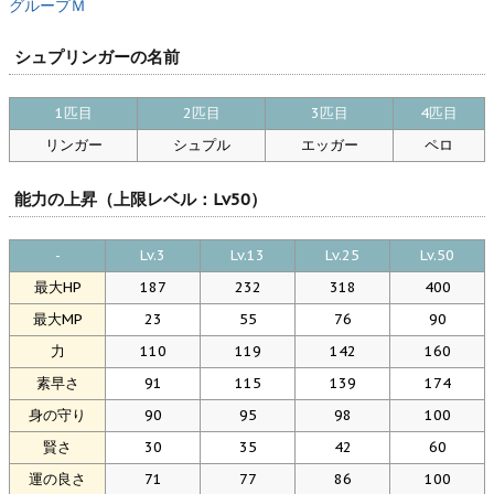
グループＭ
シュプリンガーの名前
1匹目
2匹目
3匹目
4匹目
リンガー
シュプル
エッガー
ペロ
能力の上昇（上限レベル：Lv50）
-
Lv.3
Lv.13
Lv.25
Lv.50
最大HP
187
232
318
400
最大MP
23
55
76
90
力
110
119
142
160
素早さ
91
115
139
174
身の守り
90
95
98
100
賢さ
30
35
42
60
運の良さ
71
77
86
100