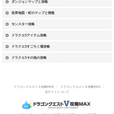
ダンジョンマップと攻略
仲間
装備品グループ
7
ヘンリー
8
サンチョ
06
船入手 - テルパドール
サンタローズの洞窟
レヌール城
仲間
仲間にできる場所一覧
9
ピピン
07
ネッドの宿屋 - デーモンズタワー
世界地図・町のマップと情報
ドワーフの洞窟
氷の館
仲間
おすすめ仲間モンスター
08
青年時代後半開始 - 天空への塔
世界地図
妖精の世界マップ
古代の遺跡
ラインハットの洞窟
モンスター攻略
09
地下遺跡の洞窟 - 天空城
暗黒世界マップ
ストレンジャー号
神の塔
魔物のすみか
モンス
モンスター図鑑
10
サラボナの町 - ボブルの塔
サンタローズの村
アルカパの町
ルラフェン南の洞窟
死の火山
ドラクエ5アイテム攻略
モンス
モンスター分布図（マップ付き）
11
大神殿 - エビルマウンテン
妖精の村
ラインハット城
滝の洞窟
チゾットの山道
武
武器リスト
武
武器入手方法
ボス1
ボス攻略 - 少年時代
12
クリア後の世界
海辺の修道院
オラクルベリー
グランバニア山の洞窟
試練の洞窟
ドラクエ5すごろく場攻略
防
防具リスト
防
防具入手方法
ボス2
ボス攻略 - 青年時代前半
港町ポートセルミ
カボチ村
デモンズタワー
海の神殿
パネル
すごろくのパネルリスト
装
装飾品リスト
装
装飾品入手方法
ボス3
ボス攻略 - 青年時代後半
ルラフェン
サラボナの町
ドラクエ5その他の攻略
天空への塔
地下遺跡の洞窟
1
オラクルベリーのすごろく場
道
道具リスト
道
道具入手方法
ボス4
ボス攻略 - クリア後
山奥の村
カジノ船
ス
呪文・特技一覧
ス
パルプンテの効果
迷いの森
封印の洞窟
2
カジノ船のすごろく場
名
名産品リスト
名
名産品入手方法
名産博物館
テルパドール
メ
小さなメダル
カ
カジノ景品
ボブルの塔
大神殿
3
すごろくの穴
重
重要アイテムリスト
メダル王の城
チゾットの村
他
ふくびき
エビルマウンテン
謎の洞窟
4
暗黒のすごろく場
グランバニア城
エルヘブン
5
謎のすごろく場
ドラゴンクエスト５攻略MAX
ドラゴンクエスト８攻略MAX
妖精の城
天空城
当サイトについて
ジャハンナ